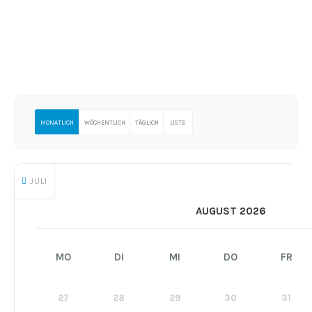
MONATLICH
WÖCHENTLICH
TÄGLICH
LISTE
JULI
AUGUST 2026
MO
DI
MI
DO
FR
27
28
29
30
31