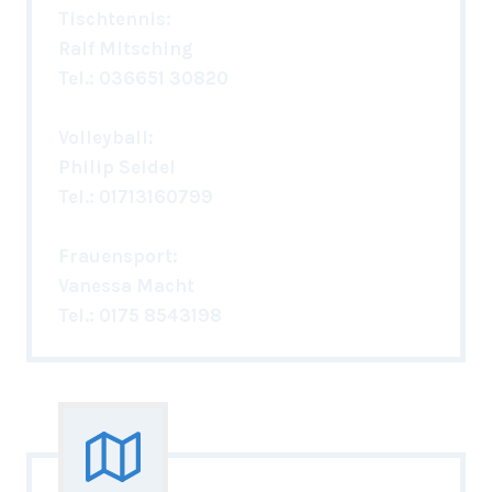
Tischtennis:
Ralf Mitsching
Tel.: 036651 30820
Volleyball:
Philip Seidel
Tel.: 01713160799
Frauensport:
Vanessa Macht
Tel.:
0175 8543198